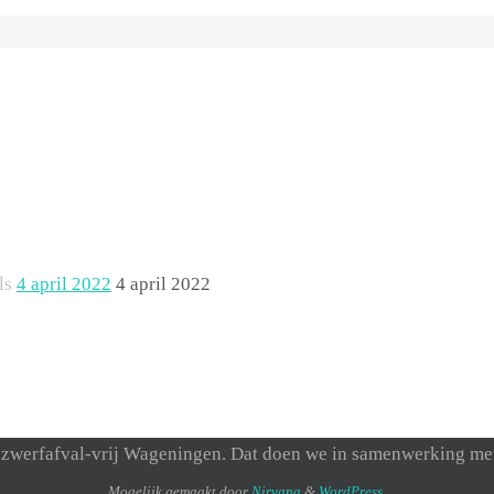
ls
4 april 2022
4 april 2022
een zwerfafval-vrij Wageningen. Dat doen we in samenwerking 
Mogelijk gemaakt door
Nirvana
&
WordPress.