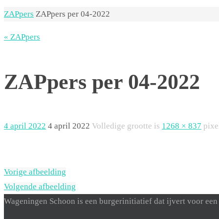
Home
ZAPpers
ZAPpers per 04-2022
« ZAPpers
ZAPpers per 04-2022
4 april 2022
4 april 2022
Volledige grootte is
1268 × 837
pixe
Vorige afbeelding
Volgende afbeelding
Wageningen Schoon is een burgerinitiatief dat ijvert voor 