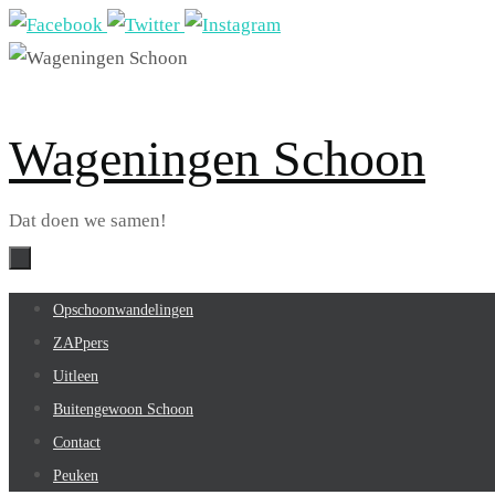
Ga
naar
de
inhoud
Wageningen Schoon
Dat doen we samen!
Ga
Opschoonwandelingen
naar
ZAPpers
de
Uitleen
inhoud
Buitengewoon Schoon
Contact
Peuken