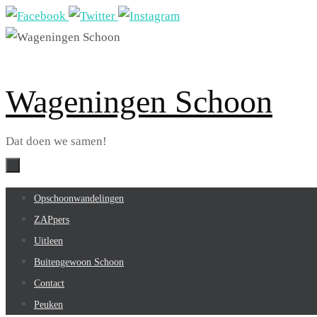
Ga
naar
de
inhoud
Wageningen Schoon
Dat doen we samen!
Ga
Opschoonwandelingen
naar
ZAPpers
de
Uitleen
inhoud
Buitengewoon Schoon
Contact
Peuken