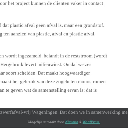
oor het project kunnen de cliënten vaker in contact
dat plastic afval geen afval is, maar een grondstof.
ten aanzien van plastic, afval en plastic afval.
en wordt ingezameld, belandt in de reststroom (wordt
). Hergebruik levert milieuwinst. Omdat we zes
aar soort scheiden. Dat maakt hoogwaardiger
r maakt het gebruik van deze zogeheten monostromen
 te geven wat de samenstelling ervan is; dat is
een zwerfafval-vrij Wageningen. Dat doen we in samenwerking 
Mogelijk gemaakt door
Nirvana
&
WordPress.