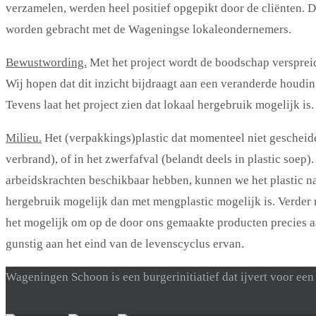
verzamelen, werden heel positief opgepikt door de cliënten. D
worden gebracht met de Wageningse lokaleondernemers.
Bewustwording.
Met het project wordt de boodschap verspreid 
Wij hopen dat dit inzicht bijdraagt aan een veranderde houding 
Tevens laat het project zien dat lokaal hergebruik mogelijk is.
Milieu.
Het (verpakkings)plastic dat momenteel niet gescheid
verbrand), of in het zwerfafval (belandt deels in plastic soep
arbeidskrachten beschikbaar hebben, kunnen we het plastic n
hergebruik mogelijk dan met mengplastic mogelijk is. Verde
het mogelijk om op de door ons gemaakte producten precies aan
gunstig aan het eind van de levenscyclus ervan.
Wageningen Schoon is een burgerinitiatief dat ijvert voor 