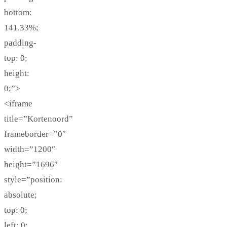
bottom:
141.33%;
padding-
top: 0;
height:
0;”>
<iframe
title=”Kortenoord”
frameborder=”0″
width=”1200″
height=”1696″
style=”position:
absolute;
top: 0;
left: 0;