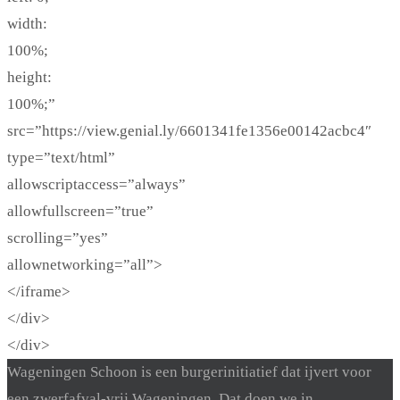
width:
100%;
height:
100%;”
src=”https://view.genial.ly/6601341fe1356e00142acbc4″
type=”text/html”
allowscriptaccess=”always”
allowfullscreen=”true”
scrolling=”yes”
allownetworking=”all”>
</iframe>
</div>
</div>
Wageningen Schoon is een burgerinitiatief dat ijvert voor
een zwerfafval-vrij Wageningen. Dat doen we in