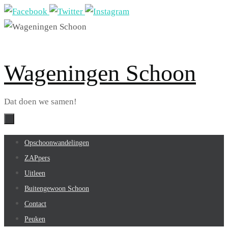
Ga
naar
de
inhoud
Wageningen Schoon
Dat doen we samen!
Ga
Opschoonwandelingen
naar
ZAPpers
de
Uitleen
inhoud
Buitengewoon Schoon
Contact
Peuken