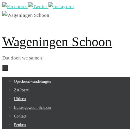
Ga
naar
de
inhoud
Wageningen Schoon
Dat doen we samen!
Ga
Opschoonwandelingen
naar
ZAPpers
de
Uitleen
inhoud
Buitengewoon Schoon
Contact
Peuken