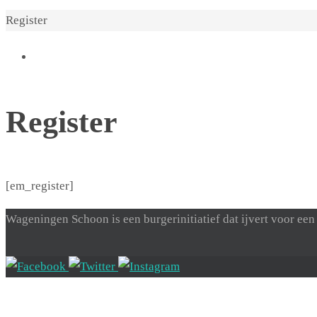
Home
Register
Register
[em_register]
Wageningen Schoon is een burgerinitiatief dat ijvert voor 