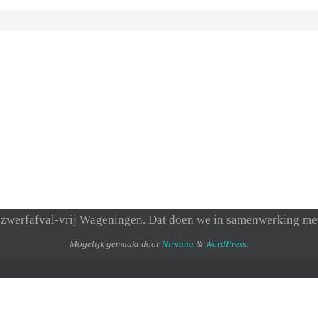
een zwerfafval-vrij Wageningen. Dat doen we in samenwerking 
Mogelijk gemaakt door
Nirvana
&
WordPress.